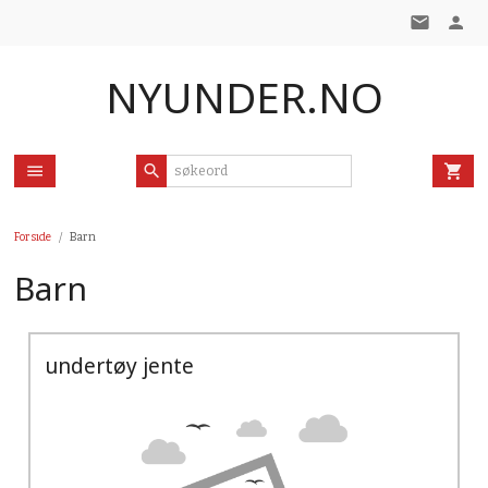
Gå
til
innholdet
NYUNDER.NO
Forside
Barn
Barn
undertøy jente