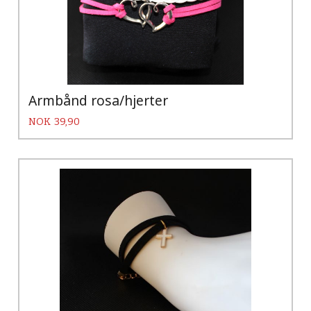
Armbånd rosa/hjerter
Pris
NOK
39,90