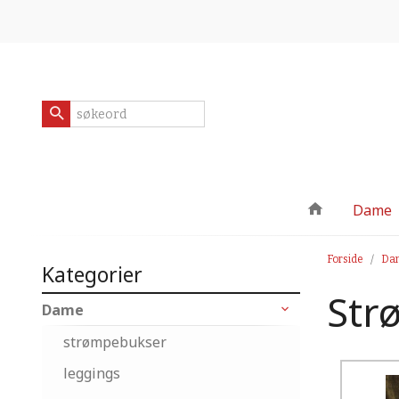
Gå
Lukk
til
innholdet
Produkter
Dame
Forside
Da
Kategorier
Str
Dame
strømpebukser
leggings