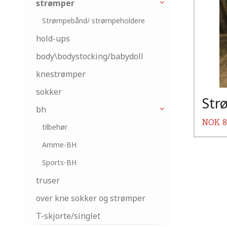
strømper
Strømpebånd/ strømpeholdere
hold-ups
body\bodystocking/babydoll
knestrømper
sokker
Str
bh
Pris
NOK
8
tilbehør
Amme-BH
Sports-BH
truser
over kne sokker og strømper
T-skjorte/singlet