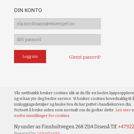
DIN KONTO
Glemt passord?
Vår nettbutikk bruker cookies slik at du får en bedre kjøpsopplev
og vi kan yte deg bedre service. Vi bruker cookies hovedsaklig til å
innloggingsdetaljer og huske hva du har puttet i handlekurven din.
Fortsett å bruke siden som normalt om du godtar dette.
Les mer
e
endre innstillinger for cookies.
Ny under as Finnholtvegen 268 2114 Disenå Tlf.
+4792
Powered by
24Nettbutikk