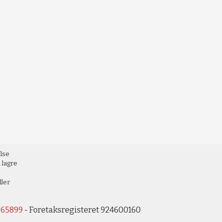
else
 lagre
ller
265899
- Foretaksregisteret 924600160