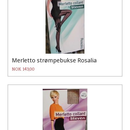
Merletto strømpebukse Rosalia
Pris
NOK
143,00