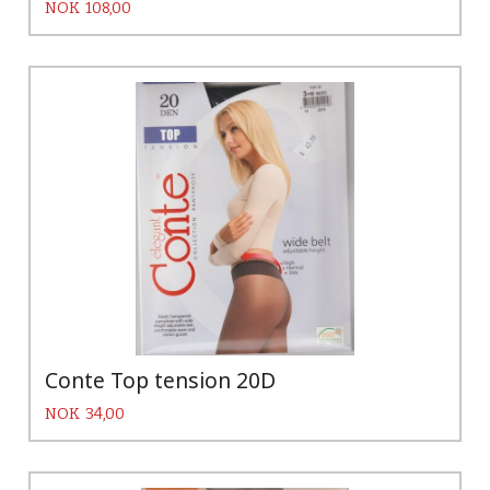
Pris
NOK
108,00
Conte Top tension 20D
Pris
NOK
34,00