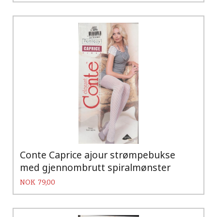
Conte Caprice ajour strømpebukse
med gjennombrutt spiralmønster
Pris
NOK
79,00