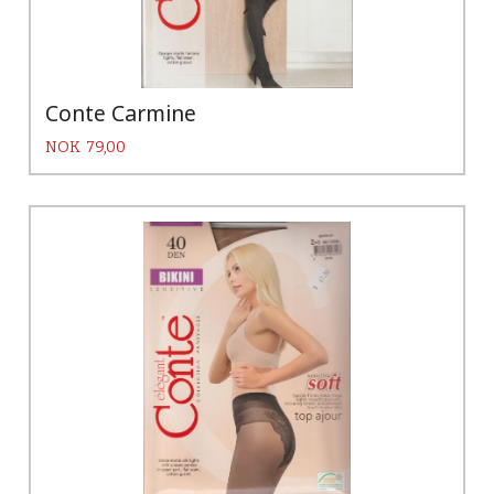
Conte Carmine
Pris
NOK
79,00