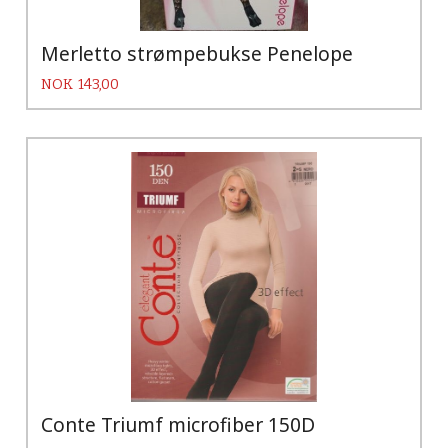
Merletto strømpebukse Penelope
Pris
NOK
143,00
Conte Triumf microfiber 150D