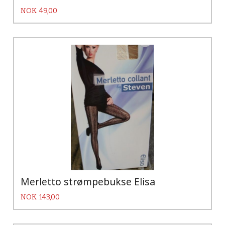
Pris
NOK
49,00
Merletto strømpebukse Elisa
Pris
NOK
143,00