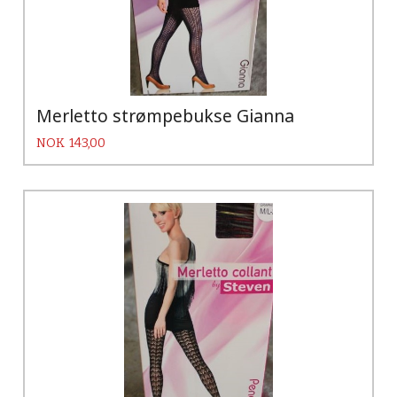
Merletto strømpebukse Gianna
Pris
NOK
143,00