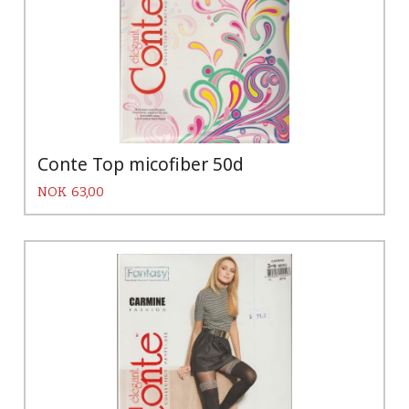
Conte Top micofiber 50d
Pris
NOK
63,00