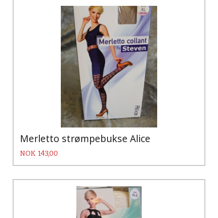
Merletto strømpebukse Alice
Pris
NOK
143,00