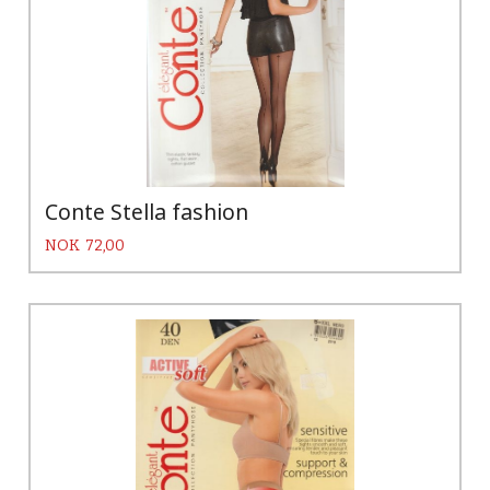
Conte Stella fashion
Pris
NOK
72,00