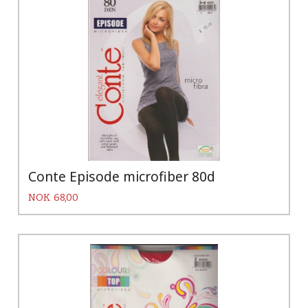
Conte Episode microfiber 80d
Pris
NOK
68,00