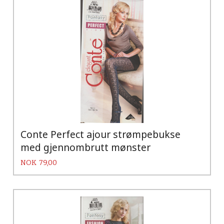
Conte Perfect ajour strømpebukse
med gjennombrutt mønster
Pris
NOK
79,00