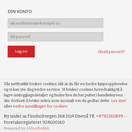
DIN KONTO
Glemt passord?
Vår nettbutikk bruker cookies slik at du får en bedre kjøpsopplevelse
og vi kan yte deg bedre service. Vi bruker cookies hovedsaklig til å
lagre innloggingsdetaljer og huske hva du har puttet i handlekurven
din. Fortsett å bruke siden som normalt om du godtar dette.
Les mer
eller
endre innstillinger for cookies.
Ny under as Finnholtvegen 268 2114 Disenå Tlf.
+4792265899
-
Foretaksregisteret 924600160
Powered by
24Nettbutikk