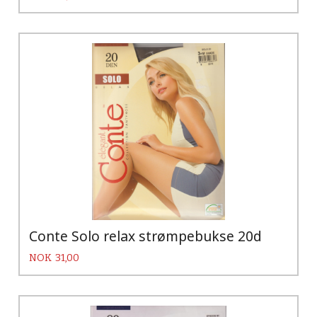
Conte Solo relax strømpebukse 20d
Pris
NOK
31,00