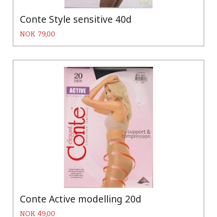
Conte Style sensitive 40d
Pris
NOK
79,00
Conte Active modelling 20d
Pris
NOK
49,00