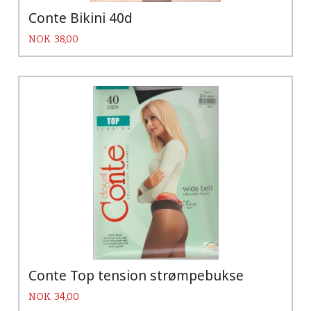
Conte Bikini 40d
Pris
NOK
38,00
Conte Top tension strømpebukse
Pris
NOK
34,00