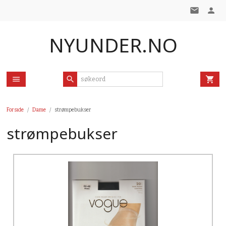
Gå
til
innholdet
NYUNDER.NO
Forside
Dame
strømpebukser
strømpebukser