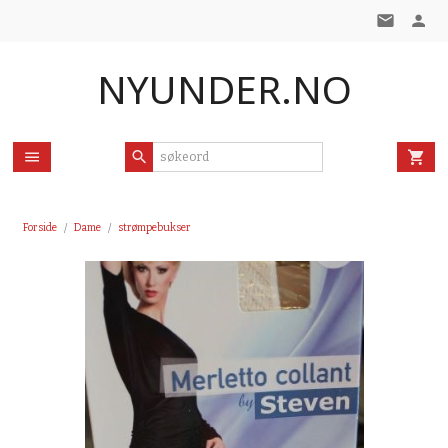
Gå
til
innholdet
NYUNDER.NO
Forside
Dame
strømpebukser