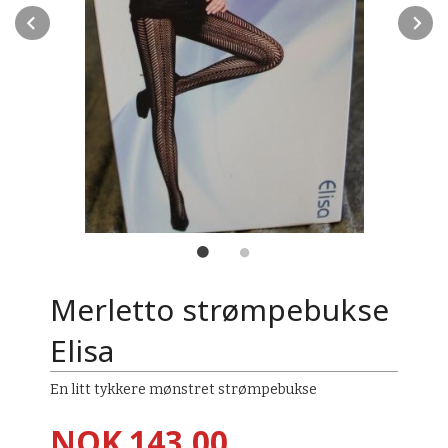
Prev
N
Merletto strømpebukse
Elisa
En litt tykkere mønstret strømpebukse
Pris
NOK
143,00