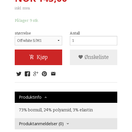
inkl. mva.
På lager: 9 stk.
størrelse
Antall
Kjøp
Ønskeliste
Produktinfo
73% bomull, 24% polyamid, 3% elastin
Produktanmeldelser (0)