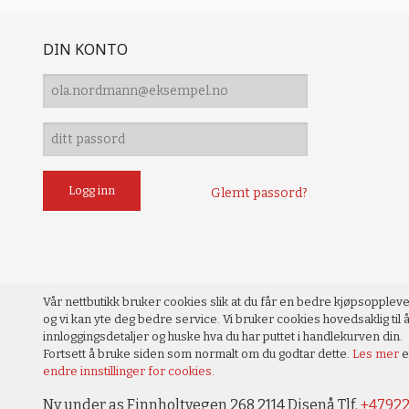
DIN KONTO
Glemt passord?
Vår nettbutikk bruker cookies slik at du får en bedre kjøpsopplev
og vi kan yte deg bedre service. Vi bruker cookies hovedsaklig til å
innloggingsdetaljer og huske hva du har puttet i handlekurven din.
Fortsett å bruke siden som normalt om du godtar dette.
Les mer
e
endre innstillinger for cookies.
Ny under as Finnholtvegen 268 2114 Disenå Tlf.
+4792