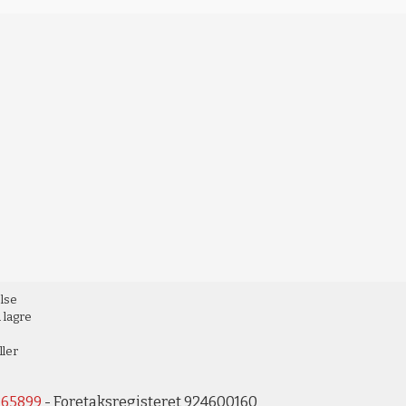
else
 lagre
ller
265899
- Foretaksregisteret 924600160