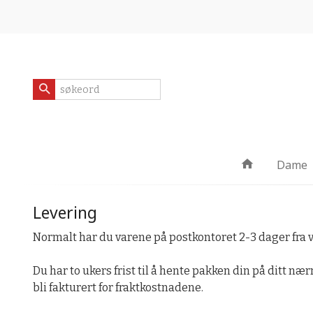
Gå
Lukk
til
innholdet
Produkter
Dame
Levering
Normalt har du varene på postkontoret 2-3 dager fra v
Du har to ukers frist til å hente pakken din på ditt nærm
bli fakturert for fraktkostnadene.