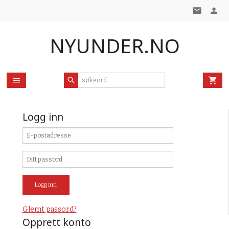
Gå
til
innholdet
NYUNDER.NO
Logg inn
Glemt passord?
Opprett konto