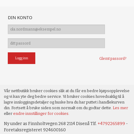
DIN KONTO
Glemt passord?
Vår nettbutikk bruker cookies slik at du får en bedre kjøpsopplevelse
og vi kan yte deg bedre service. Vi bruker cookies hovedsaklig til å
lagre innloggingsdetaljer og huske hva du har puttet i handlekurven
din. Fortsett å bruke siden som normalt om du godtar dette.
Les mer
eller
endre innstillinger for cookies.
Ny under as Finnholtvegen 268 2114 Disenå Tlf.
+4792265899
-
Foretaksregisteret 924600160