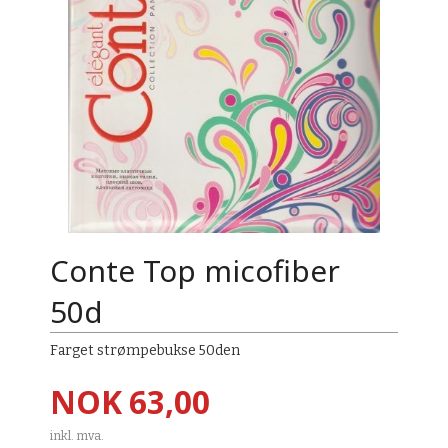
Conte Top micofiber
50d
Farget strømpebukse 50den
Pris
NOK
63,00
inkl. mva.