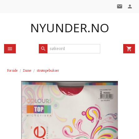
Gå
til
innholdet
NYUNDER.NO
Forside
Dame
strømpebukser