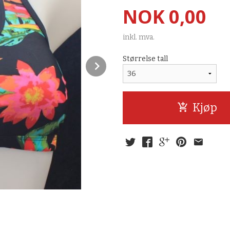
Pris
NOK
0,00
inkl. mva.
Størrelse tall
Next
Kjøp