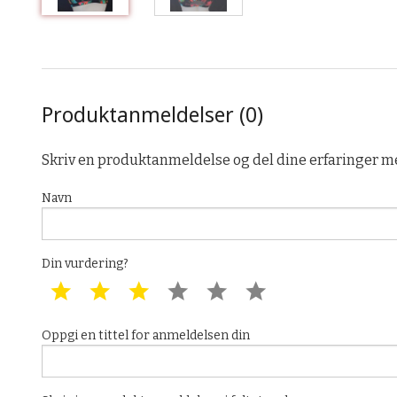
Produktanmeldelser (0)
Skriv en produktanmeldelse og del dine erfaringer m
Navn
Din vurdering?
1 star
2 star
3 star
4 star
5 star
6 star
Oppgi en tittel for anmeldelsen din