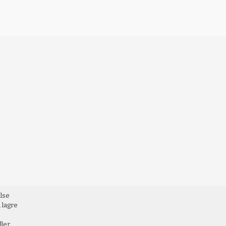
else
 lagre
ller