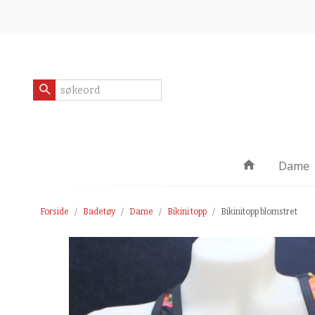
Gå
Lukk
til
innholdet
Produkter
Dame
Forside
Badetøy
Dame
Bikini topp
Bikinitopp blomstret