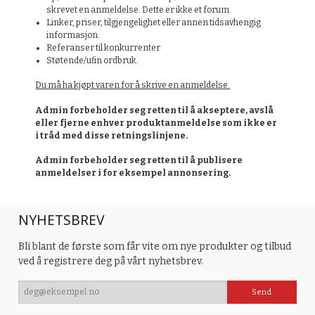
skrevet en anmeldelse. Dette er ikke et forum.
Linker, priser, tilgjengelighet eller annen tidsavhengig
informasjon.
Referanser til konkurrenter
Støtende/ufin ordbruk.
Du må ha kjøpt varen for å skrive en anmeldelse.
Admin forbeholder seg retten til å akseptere, avslå
eller fjerne enhver produktanmeldelse som ikke er
i tråd med disse retningslinjene.
Admin forbeholder seg retten til å publisere
anmeldelser i for eksempel annonsering.
NYHETSBREV
Bli blant de første som får vite om nye produkter og tilbud
ved å registrere deg på vårt nyhetsbrev.