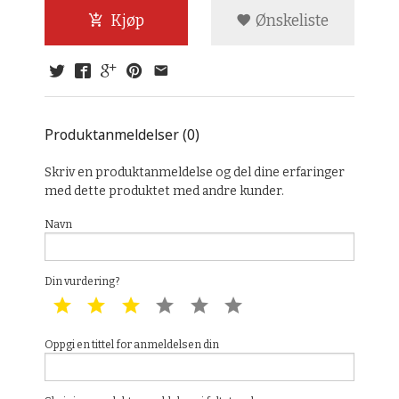
Kjøp
Ønskeliste
Produktanmeldelser (0)
Skriv en produktanmeldelse og del dine erfaringer
med dette produktet med andre kunder.
Navn
Din vurdering?
1 star
2 star
3 star
4 star
5 star
6 star
Oppgi en tittel for anmeldelsen din