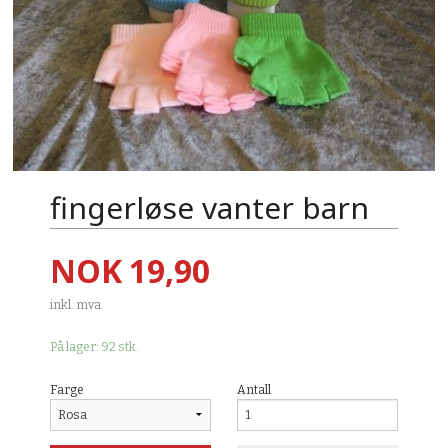
fingerløse vanter barn
Pris
NOK
19,90
inkl. mva.
På lager: 92 stk.
Farge
Antall