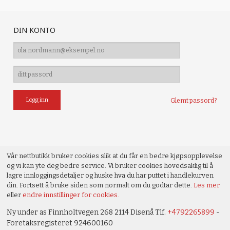
DIN KONTO
Glemt passord?
Vår nettbutikk bruker cookies slik at du får en bedre kjøpsopplevelse
og vi kan yte deg bedre service. Vi bruker cookies hovedsaklig til å
lagre innloggingsdetaljer og huske hva du har puttet i handlekurven
din. Fortsett å bruke siden som normalt om du godtar dette.
Les mer
eller
endre innstillinger for cookies.
Ny under as Finnholtvegen 268 2114 Disenå Tlf.
+4792265899
-
Foretaksregisteret 924600160