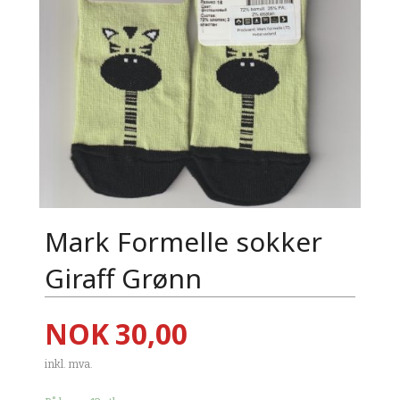
Mark Formelle sokker
Giraff Grønn
Pris
NOK
30,00
inkl. mva.