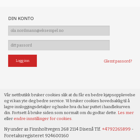
DIN KONTO
Glemt passord?
Vår nettbutikk bruker cookies slik at du får en bedre kjøpsopplevelse
og vi kan yte deg bedre service. Vi bruker cookies hovedsaklig til å
lagre innloggingsdetaljer og huske hva du har puttet i handlekurven
din. Fortsett å bruke siden som normalt om du godtar dette.
Les mer
eller
endre innstillinger for cookies.
Ny under as Finnholtvegen 268 2114 Disenå Tlf.
+4792265899
-
Foretaksregisteret 924600160