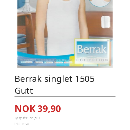
Berrak singlet 1505
Gutt
Tilbud
NOK
39,90
Førpris:
59,90
Rabatt
inkl. mva.