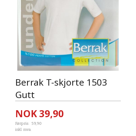
Berrak T-skjorte 1503
Gutt
Tilbud
NOK
39,90
Førpris:
59,90
Rabatt
inkl. mva.