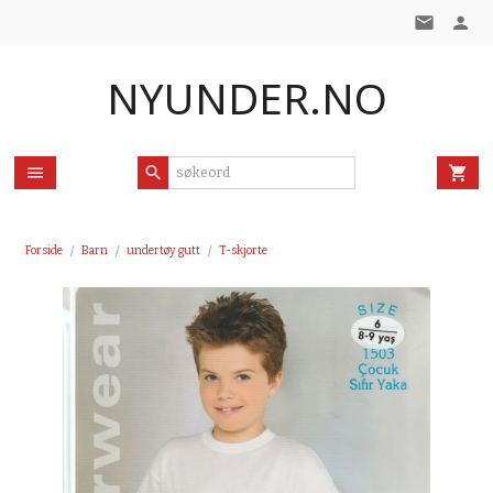
Gå
til
innholdet
NYUNDER.NO
Forside
Barn
undertøy gutt
T-skjorte