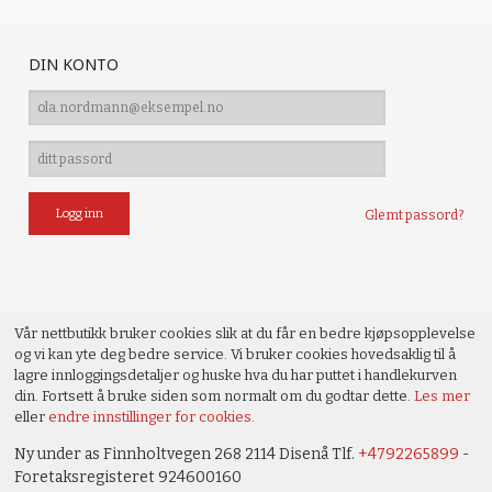
DIN KONTO
Glemt passord?
Vår nettbutikk bruker cookies slik at du får en bedre kjøpsopplevelse
og vi kan yte deg bedre service. Vi bruker cookies hovedsaklig til å
lagre innloggingsdetaljer og huske hva du har puttet i handlekurven
din. Fortsett å bruke siden som normalt om du godtar dette.
Les mer
eller
endre innstillinger for cookies.
Ny under as Finnholtvegen 268 2114 Disenå Tlf.
+4792265899
-
Foretaksregisteret 924600160