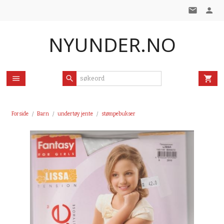
Gå
til
innholdet
NYUNDER.NO
Forside
Barn
undertøy jente
stømpebukser