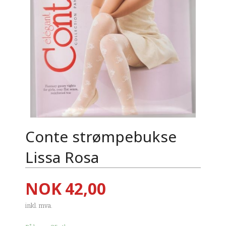
Conte strømpebukse
Lissa Rosa
Pris
NOK
42,00
inkl. mva.