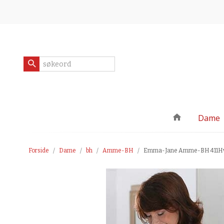
Gå
Lukk
til
innholdet
Produkter
Dame
Forside
Dame
bh
Amme-BH
Emma-Jane Amme-BH 411Hv