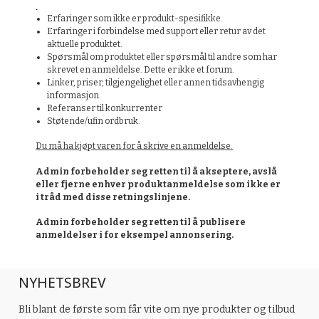
Erfaringer som ikke er produkt-spesifikke.
Erfaringer i forbindelse med support eller retur av det
aktuelle produktet.
Spørsmål om produktet eller spørsmål til andre som har
skrevet en anmeldelse. Dette er ikke et forum.
Linker, priser, tilgjengelighet eller annen tidsavhengig
informasjon.
Referanser til konkurrenter
Støtende/ufin ordbruk.
Du må ha kjøpt varen for å skrive en anmeldelse.
Admin forbeholder seg retten til å akseptere, avslå
eller fjerne enhver produktanmeldelse som ikke er
i tråd med disse retningslinjene.
Admin forbeholder seg retten til å publisere
anmeldelser i for eksempel annonsering.
NYHETSBREV
Bli blant de første som får vite om nye produkter og tilbud