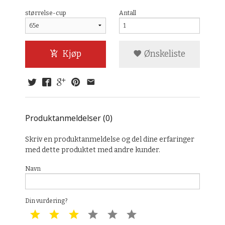
størrelse-cup
Antall
Kjøp
Ønskeliste
Produktanmeldelser (0)
Skriv en produktanmeldelse og del dine erfaringer
med dette produktet med andre kunder.
Navn
Din vurdering?
1 star
2 star
3 star
4 star
5 star
6 star