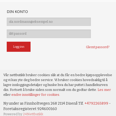
DIN KONTO
Glemt passord?
Vår nettbutikk bruker cookies slik at du får en bedre kjøpsopplevelse
og vi kan yte deg bedre service. Vi bruker cookies hovedsaklig til å
lagre innloggingsdetaljer og huske hva du har puttet i handlekurven
din. Fortsett å bruke siden som normalt om du godtar dette.
Les mer
eller
endre innstillinger for cookies.
Ny under as Finnholtvegen 268 2114 Disenå Tlf.
+4792265899
-
Foretaksregisteret 924600160
Powered by
24Nettbutikk