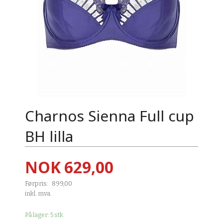
Charnos Sienna Full cup
BH lilla
Tilbud
NOK
629,00
Førpris:
899,00
Rabatt
inkl. mva.
På lager: 5 stk.