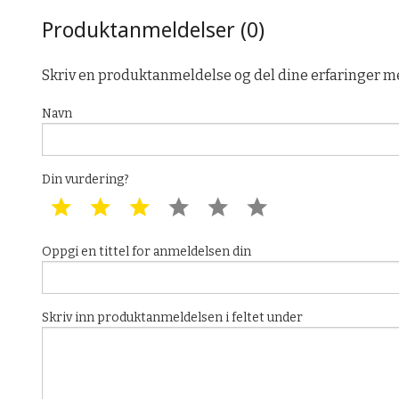
Produktanmeldelser (0)
Skriv en produktanmeldelse og del dine erfaringer m
Navn
Din vurdering?
1 star
2 star
3 star
4 star
5 star
6 star
Oppgi en tittel for anmeldelsen din
Skriv inn produktanmeldelsen i feltet under