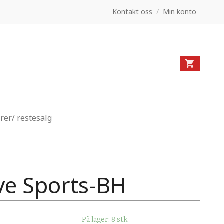
Kontakt oss
/
Min konto
rer/ restesalg
ive Sports-BH
På lager: 8 stk.