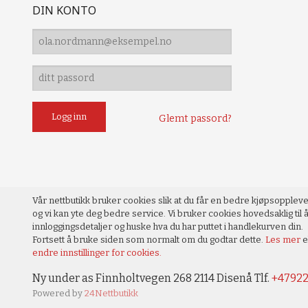
DIN KONTO
Glemt passord?
Vår nettbutikk bruker cookies slik at du får en bedre kjøpsopplev
og vi kan yte deg bedre service. Vi bruker cookies hovedsaklig til å
innloggingsdetaljer og huske hva du har puttet i handlekurven din.
Fortsett å bruke siden som normalt om du godtar dette.
Les mer
e
endre innstillinger for cookies.
Ny under as Finnholtvegen 268 2114 Disenå Tlf.
+4792
Powered by
24Nettbutikk