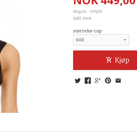
NOK
449,00
Førpris:
599,00
Rabatt
inkl. mva.
størrelse-cup
Kjøp