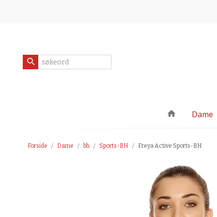
Gå
Lukk
til
innholdet
Produkter
Dame
Forside
Dame
bh
Sports-BH
Freya Active Sports-BH