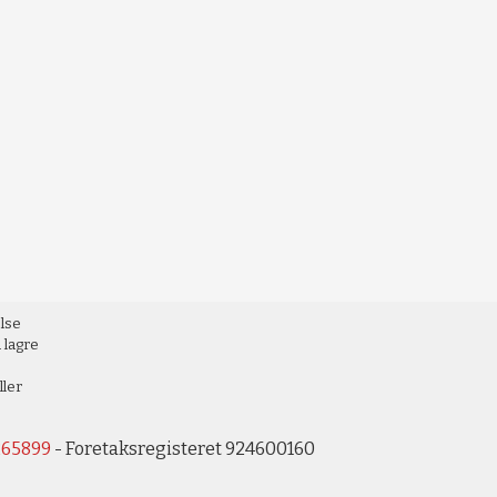
else
 lagre
ller
265899
- Foretaksregisteret 924600160