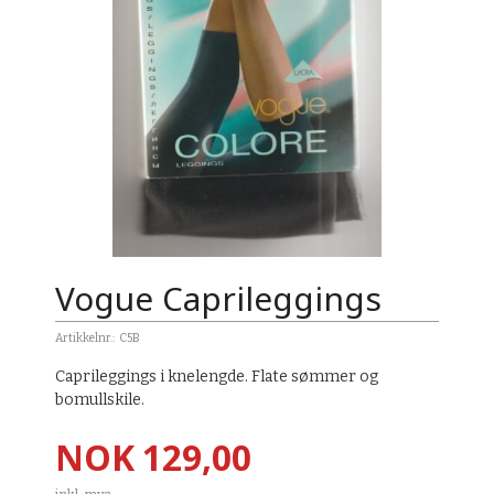
Vogue Caprileggings
Artikkelnr.:
C5B
Caprileggings i knelengde. Flate sømmer og
bomullskile.
Pris
NOK
129,00