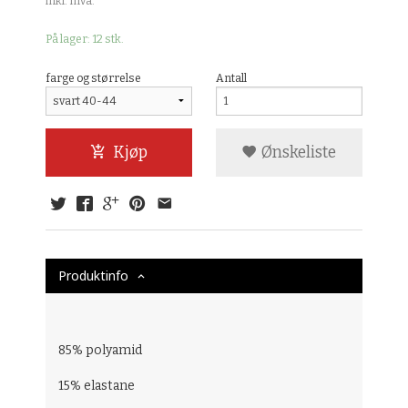
inkl. mva.
På lager: 12 stk.
farge og størrelse
Antall
Kjøp
Ønskeliste
Produktinfo
85% polyamid
15% elastane