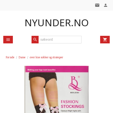
Gå
til
innholdet
NYUNDER.NO
Forside
Dame
over kne sokker og strømper