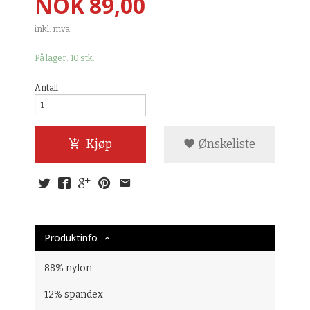
Pris
NOK
89,00
inkl. mva.
På lager: 10 stk.
Antall
Kjøp
Ønskeliste
Produktinfo
88% nylon
12% spandex