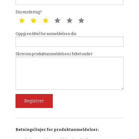
Din vurdering?
1 star
2 star
3 star
4 star
5 star
6 star
Oppgi en tittel for anmeldelsen din
Skriv inn produktanmeldelsen i feltet under
Retningslinjer for produktanmeldelser: