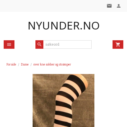
Gå
til
innholdet
NYUNDER.NO
Forside
Dame
over kne sokker og strømper