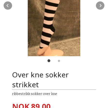
Prev
N
Over kne sokker
strikket
ribbestrikk sokker over kne
Pris
NOK
89,00