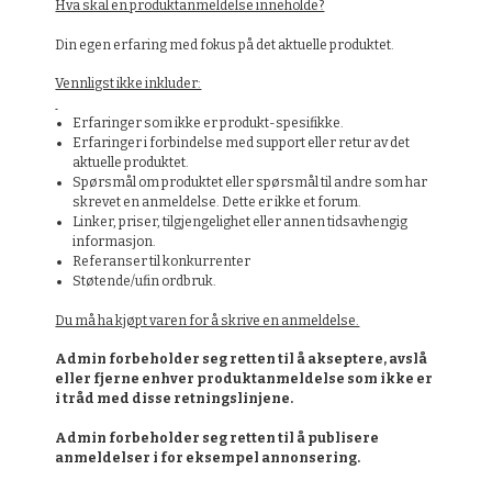
Hva skal en produktanmeldelse inneholde?
Din egen erfaring med fokus på det aktuelle produktet.
Vennligst ikke inkluder:
Erfaringer som ikke er produkt-spesifikke.
Erfaringer i forbindelse med support eller retur av det
aktuelle produktet.
Spørsmål om produktet eller spørsmål til andre som har
skrevet en anmeldelse. Dette er ikke et forum.
Linker, priser, tilgjengelighet eller annen tidsavhengig
informasjon.
Referanser til konkurrenter
Støtende/ufin ordbruk.
Du må ha kjøpt varen for å skrive en anmeldelse.
Admin forbeholder seg retten til å akseptere, avslå
eller fjerne enhver produktanmeldelse som ikke er
i tråd med disse retningslinjene.
Admin forbeholder seg retten til å publisere
anmeldelser i for eksempel annonsering.