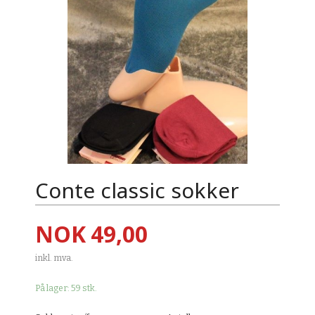
Conte classic sokker
Pris
NOK
49,00
inkl. mva.
På lager: 59 stk.