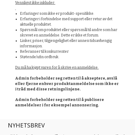
Vennligst ikke inkluder:
Erfaringer som ikke er produkt-spesifikke.
Erfaringer i forbindelse med support eller retur av det
aktuelle produktet.
Spørsmål om produktet eller spørsmål til andre som har
skrevet en anmeldelse. Dette er ikke et forum.
Linker, priser, tilgjengelighet eller annen tidsavhengig
informasjon.
Referanser til konkurrenter
Støtende/ufin ordbruk.
Du må ha kjøpt varen for å skrive en anmeldelse.
Admin forbeholder seg retten til å akseptere, avslå
eller fjerne enhver produktanmeldelse som ikke er
i tråd med disse retningslinjene.
Admin forbeholder seg retten til å publisere
anmeldelser i for eksempel annonsering.
NYHETSBREV