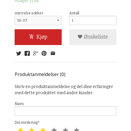
På lager: 21 stk.
størrelse sokker
Antall
Kjøp
Ønskeliste
Produktanmeldelser (0)
Skriv en produktanmeldelse og del dine erfaringer
med dette produktet med andre kunder.
Navn
Din vurdering?
1 star
2 star
3 star
4 star
5 star
6 star