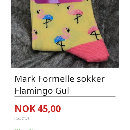
Mark Formelle sokker
Flamingo Gul
Pris
NOK
45,00
inkl. mva.