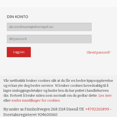
DIN KONTO
Glemt passord?
Vår nettbutikk bruker cookies slik at du får en bedre kjøpsopplevelse
og vi kan yte deg bedre service. Vi bruker cookies hovedsaklig til å
lagre innloggingsdetaljer og huske hva du har puttet i handlekurven
din. Fortsett å bruke siden som normalt om du godtar dette.
Les mer
eller
endre innstillinger for cookies.
Ny under as Finnholtvegen 268 2114 Disenå Tlf.
+4792265899
-
Foretaksregisteret 924600160