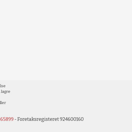
else
 lagre
ller
265899
- Foretaksregisteret 924600160