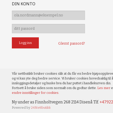
DIN KONTO
Glemt passord?
Vår nettbutikk bruker cookies slik at du får en bedre kjøpsopplev
og vi kan yte deg bedre service. Vi bruker cookies hovedsaklig til å
innloggingsdetaljer og huske hva du har puttet i handlekurven din.
Fortsett å bruke siden som normalt om du godtar dette.
Les mer
e
endre innstillinger for cookies.
Ny under as Finnholtvegen 268 2114 Disenå Tlf.
+4792
Powered by
24Nettbutikk