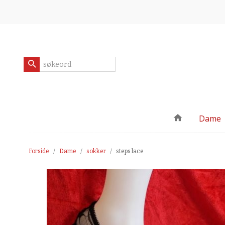
Gå
Lukk
til
innholdet
Produkter
Dame
Forside
Dame
sokker
steps lace