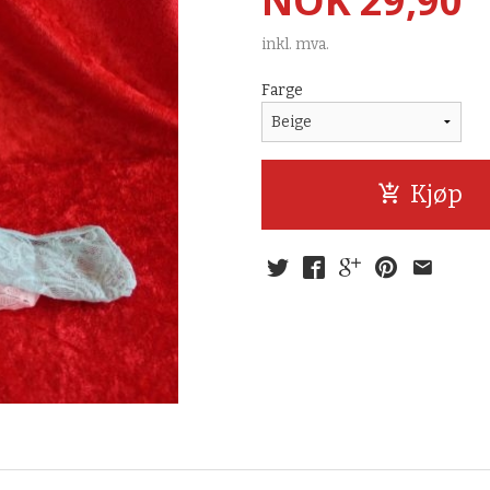
NOK
29,90
inkl. mva.
Farge
Kjøp