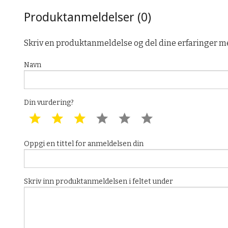
Produktanmeldelser (0)
Skriv en produktanmeldelse og del dine erfaringer m
Navn
Din vurdering?
1 star
2 star
3 star
4 star
5 star
6 star
Oppgi en tittel for anmeldelsen din
Skriv inn produktanmeldelsen i feltet under