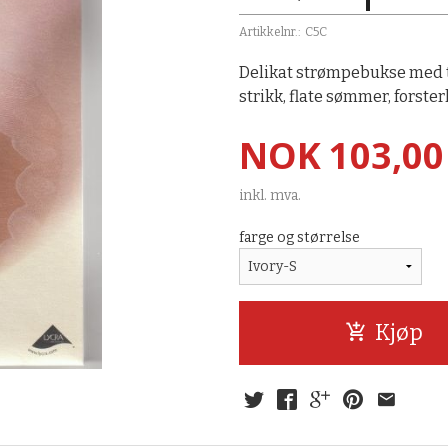
Artikkelnr.:
C5C
Delikat strømpebukse med t
strikk, flate sømmer, forster
Pris
NOK
103,00
inkl. mva.
farge og størrelse
Kjøp