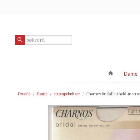
Gå
Lukk
til
innholdet
Produkter
Dame
Forside
Dame
strømpebukser
Charnos Bridal lett hold-in st