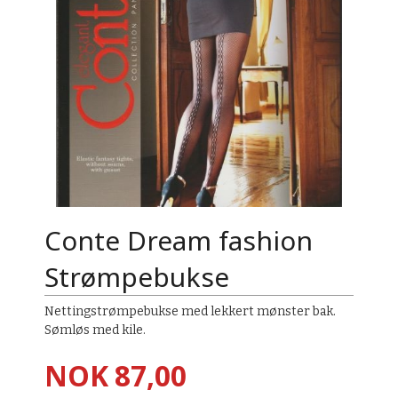
Conte Dream fashion
Strømpebukse
Nettingstrømpebukse med lekkert mønster bak.
Sømløs med kile.
Pris
NOK
87,00