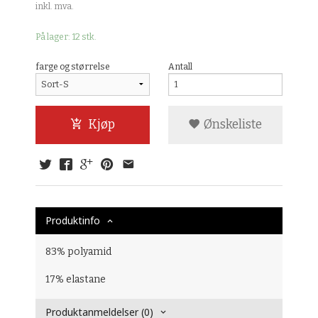
inkl. mva.
På lager: 12 stk.
farge og størrelse
Antall
Kjøp
Ønskeliste
Produktinfo
83% polyamid
17% elastane
Produktanmeldelser (0)