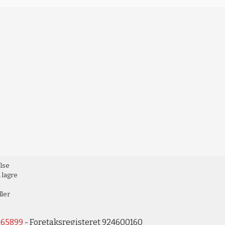
else
 lagre
ller
265899
- Foretaksregisteret 924600160