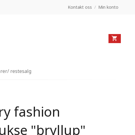
Kontakt oss
/
Min konto
rer/ restesalg
ry fashion
kse "bryllup"