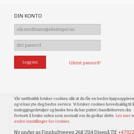
DIN KONTO
Glemt passord?
Vår nettbutikk bruker cookies slik at du får en bedre kjøpsopplev
og vi kan yte deg bedre service. Vi bruker cookies hovedsaklig til å
innloggingsdetaljer og huske hva du har puttet i handlekurven din.
Fortsett å bruke siden som normalt om du godtar dette.
Les mer
e
endre innstillinger for cookies.
Ny under as Finnholtvegen 268 2114 Disenå Tlf.
+4792