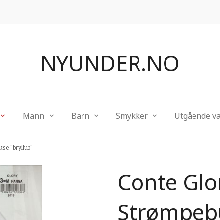
NYUNDER.NO
Mann
Barn
Smykker
Utgående va
se "bryllup"
Conte Glo
Strømpebu