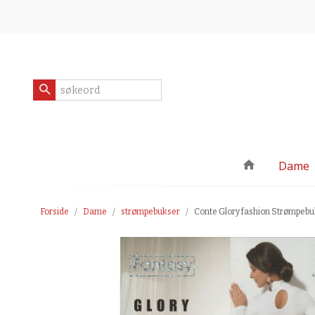
Gå
Lukk
til
innholdet
Produkter
Dame
Forside
Dame
strømpebukser
Conte Glory fashion Strømpebuk