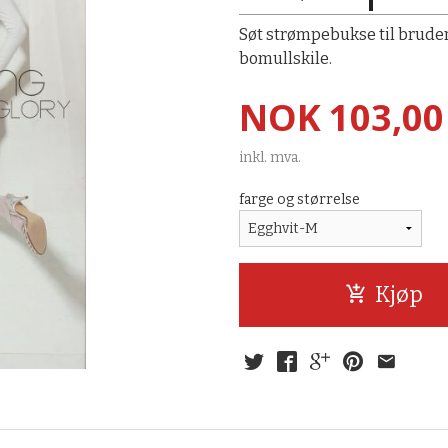
Søt strømpebukse til brude
bomullskile.
Pris
NOK
103,00
inkl. mva.
farge og størrelse
Kjøp