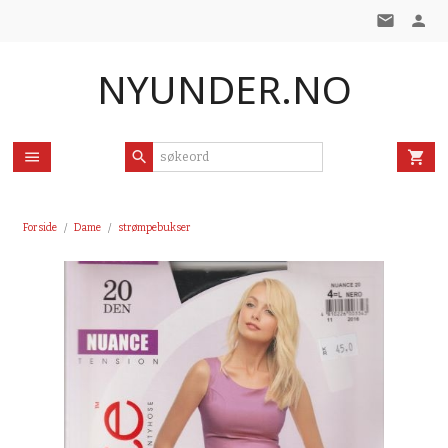
Gå
til
innholdet
NYUNDER.NO
Forside
Dame
strømpebukser