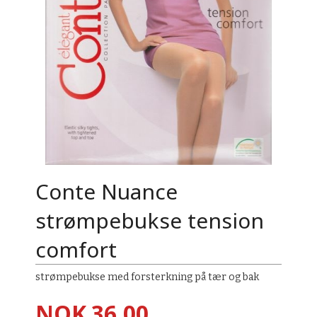
Conte Nuance
strømpebukse tension
comfort
strømpebukse med forsterkning på tær og bak
Pris
NOK
36,00