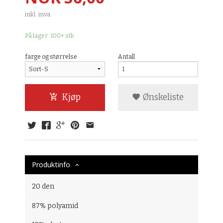
inkl. mva.
På lager: 100+ stk.
farge og størrelse
Antall
Kjøp
Ønskeliste
Produktinfo
20 den
87% polyamid