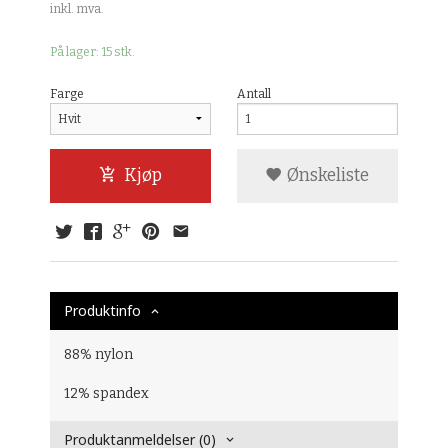
inkl. mva.
På lager: 15 stk.
Farge
Antall
Kjøp
Ønskeliste
Produktinfo
88% nylon
12% spandex
Produktanmeldelser (0)