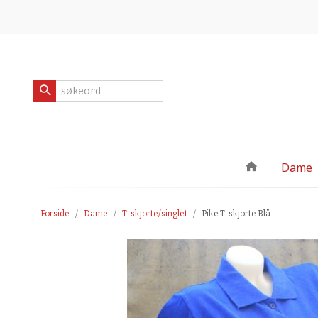
Gå
Lukk
til
innholdet
Produkter
Dame
Forside
Dame
T-skjorte/singlet
Pike T-skjorte Blå