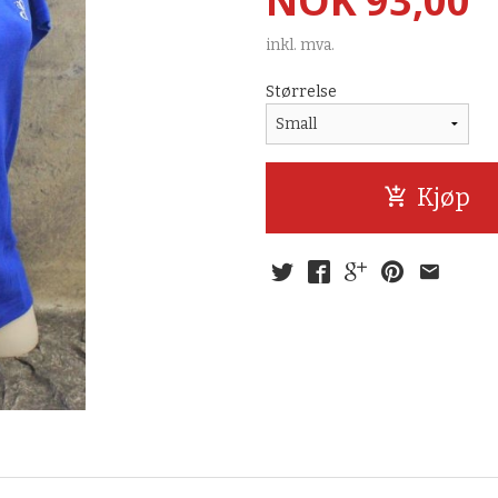
NOK
93,00
inkl. mva.
Størrelse
Kjøp