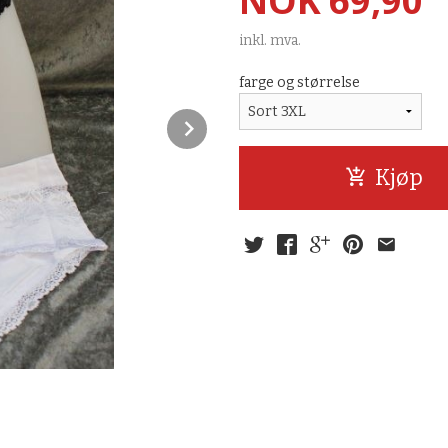
NOK
69,90
inkl. mva.
farge og størrelse
Next
Kjøp