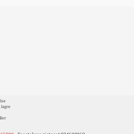
else
 lagre
ller