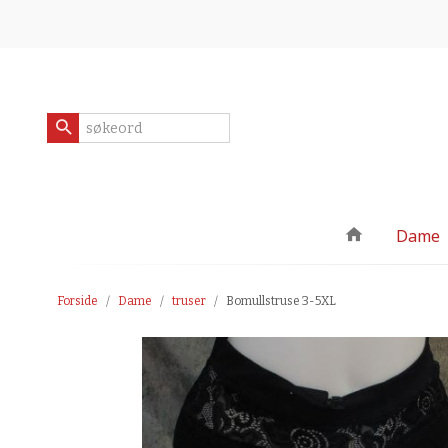
Gå
Lukk
til
innholdet
Produkter
Dame
Forside
Dame
truser
Bomullstruse 3-5XL