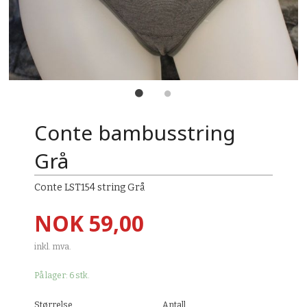
Conte bambusstring
Grå
Conte LST154 string Grå
Pris
NOK
59,00
inkl. mva.
På lager: 6 stk.
Størrelse
Antall