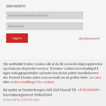
DIN KONTO
Glemt passord?
Vår nettbutikk bruker cookies slik at du får en bedre kjøpsopplevelse
og vi kan yte deg bedre service. Vi bruker cookies hovedsaklig til å
lagre innloggingsdetaljer og huske hva du har puttet i handlekurven
din. Fortsett å bruke siden som normalt om du godtar dette.
Les mer
eller
endre innstillinger for cookies.
Ny under as Finnholtvegen 268 2114 Disenå Tlf.
+4792265899
-
Foretaksregisteret 924600160
Powered by
24Nettbutikk