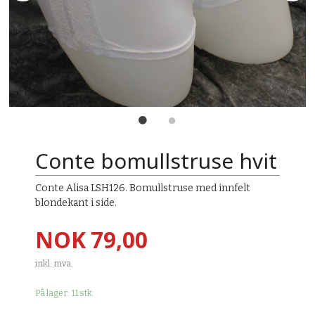
Conte bomullstruse hvit
Conte Alisa LSH126. Bomullstruse med innfelt
blondekant i side.
Pris
NOK
79,00
inkl. mva.
På lager: 11 stk.