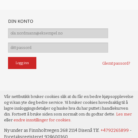
DIN KONTO
Glemt passord?
Vår nettbutikk bruker cookies slik at du får en bedre kjøpsopplevelse
og vi kan yte deg bedre service. Vi bruker cookies hovedsaklig til å
lagre innloggingsdetaljer og huske hva du har puttet i handlekurven
din. Fortsett å bruke siden som normalt om du godtar dette.
Les mer
eller
endre innstillinger for cookies.
Ny under as Finnholtvegen 268 2114 Disenå Tlf.
+4792265899
-
Foretaksregisteret 924600160