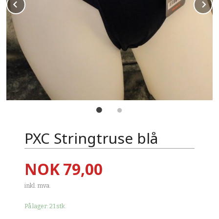
Prev
N
PXC Stringtruse blå
Pris
NOK
79,00
inkl. mva.
På lager: 21 stk.