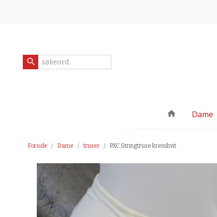
Gå
Lukk
til
innholdet
Produkter
Dame
Forside
Dame
truser
PXC Stringtruse kremhvit