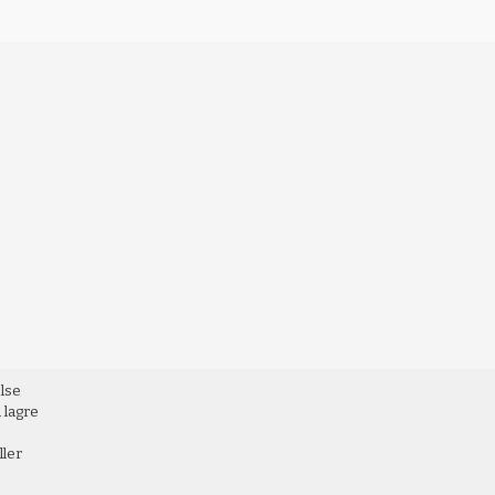
else
 lagre
ller