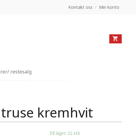
Kontakt oss
/
Min konto
rer/ restesalg
gtruse kremhvit
På lager: 22 stk.