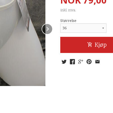
NOK
79,00
inkl. mva.
Størrelse
Next
Kjøp