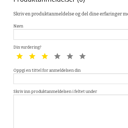
Skriv en produktanmeldelse og del dine erfaringer m
Navn
Din vurdering?
1 star
2 star
3 star
4 star
5 star
6 star
Oppgi en tittel for anmeldelsen din
Skriv inn produktanmeldelsen i feltet under