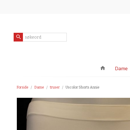
Gå
Lukk
til
innholdet
Produkter
Dame
Forside
Dame
truser
Uscolor Shorts Annie