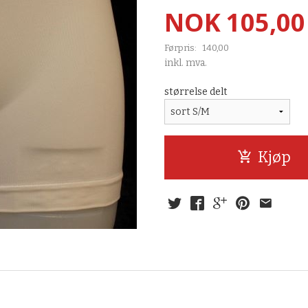
Tilbud
NOK
105,00
Førpris:
140,00
Rabatt
inkl. mva.
størrelse delt
Kjøp