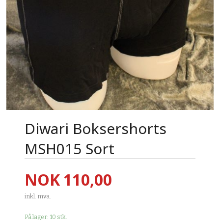
Diwari Boksershorts
MSH015 Sort
Pris
NOK
110,00
inkl. mva.
På lager: 10 stk.