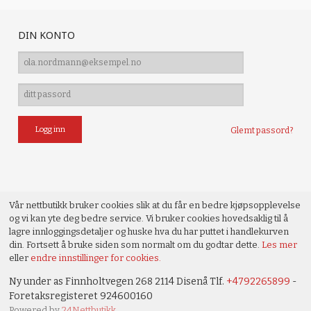
DIN KONTO
Glemt passord?
Vår nettbutikk bruker cookies slik at du får en bedre kjøpsopplevelse
og vi kan yte deg bedre service. Vi bruker cookies hovedsaklig til å
lagre innloggingsdetaljer og huske hva du har puttet i handlekurven
din. Fortsett å bruke siden som normalt om du godtar dette.
Les mer
eller
endre innstillinger for cookies.
Ny under as Finnholtvegen 268 2114 Disenå Tlf.
+4792265899
-
Foretaksregisteret 924600160
Powered by
24Nettbutikk