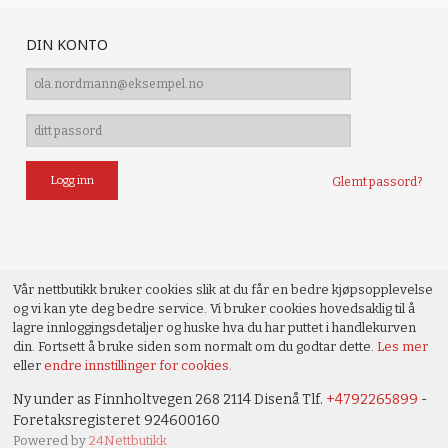
DIN KONTO
Glemt passord?
Vår nettbutikk bruker cookies slik at du får en bedre kjøpsopplevelse
og vi kan yte deg bedre service. Vi bruker cookies hovedsaklig til å
lagre innloggingsdetaljer og huske hva du har puttet i handlekurven
din. Fortsett å bruke siden som normalt om du godtar dette.
Les mer
eller
endre innstillinger for cookies.
Ny under as Finnholtvegen 268 2114 Disenå Tlf.
+4792265899
-
Foretaksregisteret 924600160
Powered by
24Nettbutikk