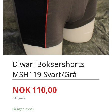
Diwari Boksershorts
MSH119 Svart/Grå
Pris
NOK
110,00
inkl. mva.
På lager: 26 stk.