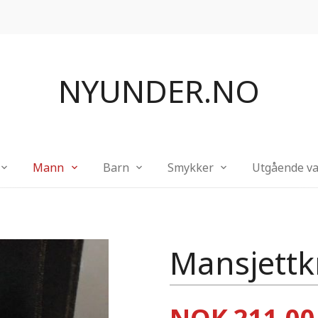
NYUNDER.NO
Mann
Barn
Smykker
Utgående va
Mansjettk
Pris