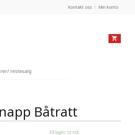
Kontakt oss
/
Min konto
rer/ restesalg
napp Båtratt
På lager: 12 stk.