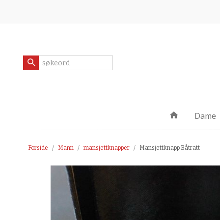
Gå
Lukk
til
innholdet
Produkter
Dame
Forside
Mann
mansjettknapper
Mansjettknapp Båtratt