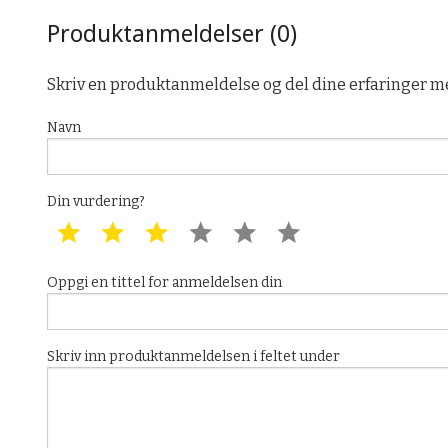
Produktanmeldelser (0)
Skriv en produktanmeldelse og del dine erfaringer m
Navn
Din vurdering?
1 star
2 star
3 star
4 star
5 star
6 star
Oppgi en tittel for anmeldelsen din
Skriv inn produktanmeldelsen i feltet under