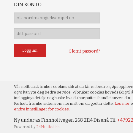
DIN KONTO
Glemt passord?
Vår nettbutikk bruker cookies slik at du får en bedre kjøpsopplev
og vi kan yte deg bedre service. Vi bruker cookies hovedsaklig til å
innloggingsdetaljer og huske hva du har puttet i handlekurven din.
Fortsett å bruke siden som normalt om du godtar dette.
Les mer
e
endre innstillinger for cookies.
Ny under as Finnholtvegen 268 2114 Disenå Tlf.
+4792
Powered by
24Nettbutikk