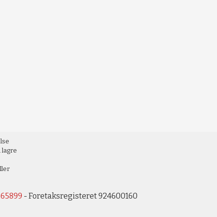
else
 lagre
ller
265899
- Foretaksregisteret 924600160