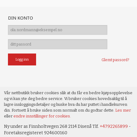
DIN KONTO
Glemt passord?
Vår nettbutikk bruker cookies slik at du får en bedre kjøpsopplevelse
og vi kan yte deg bedre service. Vi bruker cookies hovedsaklig til å
lagre innloggingsdetaljer og huske hva du har puttet i handlekurven
din. Fortsett å bruke siden som normalt om du godtar dette.
Les mer
eller
endre innstillinger for cookies.
Ny under as Finnholtvegen 268 2114 Disenå Tlf.
+4792265899
-
Foretaksregisteret 924600160