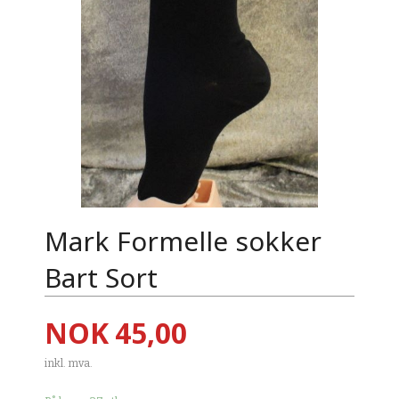
Mark Formelle sokker
Bart Sort
Pris
NOK
45,00
inkl. mva.