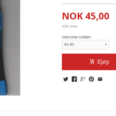
Pris
NOK
45,00
inkl. mva.
størrelse sokker
Kjøp