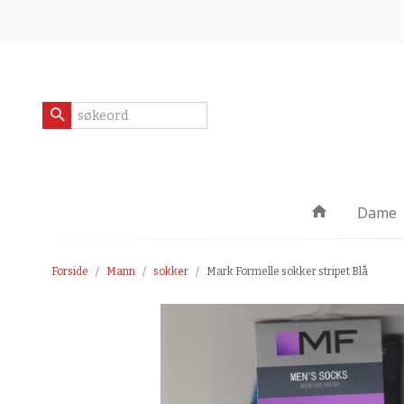
Gå
Lukk
til
innholdet
Produkter
Dame
Forside
Mann
sokker
Mark Formelle sokker stripet Blå