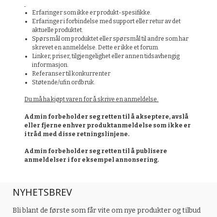
Erfaringer som ikke er produkt-spesifikke.
Erfaringer i forbindelse med support eller retur av det
aktuelle produktet.
Spørsmål om produktet eller spørsmål til andre som har
skrevet en anmeldelse. Dette er ikke et forum.
Linker, priser, tilgjengelighet eller annen tidsavhengig
informasjon.
Referanser til konkurrenter
Støtende/ufin ordbruk.
Du må ha kjøpt varen for å skrive en anmeldelse.
Admin forbeholder seg retten til å akseptere, avslå
eller fjerne enhver produktanmeldelse som ikke er
i tråd med disse retningslinjene.
Admin forbeholder seg retten til å publisere
anmeldelser i for eksempel annonsering.
NYHETSBREV
Bli blant de første som får vite om nye produkter og tilbud