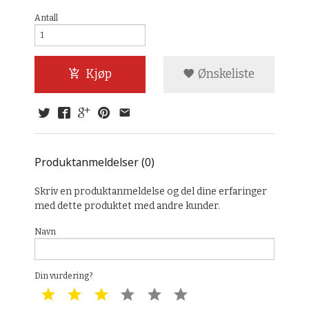
Antall
Kjøp
Ønskeliste
Produktanmeldelser (0)
Skriv en produktanmeldelse og del dine erfaringer
med dette produktet med andre kunder.
Navn
Din vurdering?
1 star
2 star
3 star
4 star
5 star
6 star