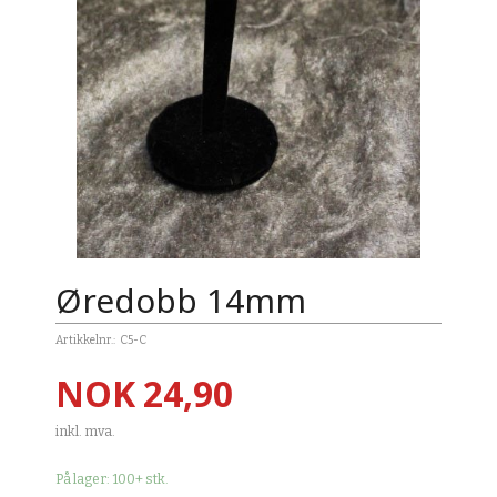
Øredobb 14mm
Artikkelnr.:
C5-C
Pris
NOK
24,90
inkl. mva.
På lager: 100+ stk.