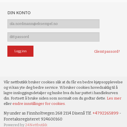
DIN KONTO
Glemt passord?
Vår nettbutikk bruker cookies slik at du får en bedre kjøpsopplevelse
og vi kan yte deg bedre service. Vi bruker cookies hovedsaklig til å
lagre innloggingsdetaljer og huske hva du har puttet i handlekurven
din. Fortsett å bruke siden som normalt om du godtar dette.
Les mer
eller
endre innstillinger for cookies.
Ny under as Finnholtvegen 268 2114 Disenå Tlf.
+4792265899
-
Foretaksregisteret 924600160
Powered by
24Nettbutikk