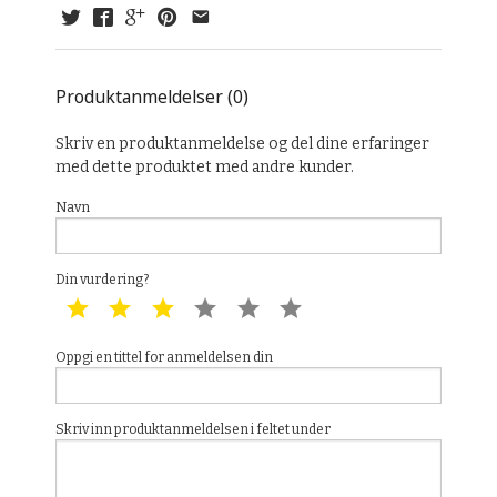
Produktanmeldelser (0)
Skriv en produktanmeldelse og del dine erfaringer
med dette produktet med andre kunder.
Navn
Din vurdering?
1 star
2 star
3 star
4 star
5 star
6 star
Oppgi en tittel for anmeldelsen din
Skriv inn produktanmeldelsen i feltet under