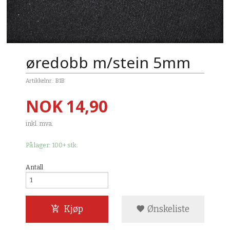
øredobb m/stein 5mm
Artikkelnr.:
B1B
Pris
NOK
14,90
inkl. mva.
På lager: 100+ stk.
Antall
Kjøp
Ønskeliste