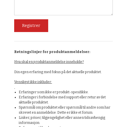
Retningslinjer for produktanmeldelser:
Hva skal en produktanmeldelse inneholde?
Din egen erfaring med fokus på det aktuelle produktet.
Vennligst ikke inkluder:
Erfaringer som ikke er produkt-spesifikke.
Erfaringer i forbindelse med support eller retur av det
aktuelle produktet.
Spørsmål om produktet eller spørsmål til andre som har
skrevet en anmeldelse. Dette er ikke et forum.
Linker, priser, tilgjengelighet eller annen tidsavhengig
informasjon.