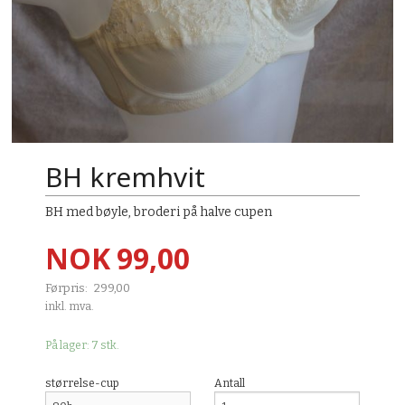
BH kremhvit
BH med bøyle, broderi på halve cupen
Tilbud
NOK
99,00
Førpris:
299,00
Rabatt
inkl. mva.
På lager: 7 stk.
størrelse-cup
Antall