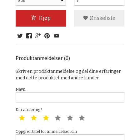
Kjøp
Ønskeliste
Produktanmeldelser (0)
Skriv en produktanmeldelse og del dine erfaringer
med dette produktet med andre kunder.
Navn
Din vurdering?
1 star
2 star
3 star
4 star
5 star
6 star
Oppgi en tittel for anmeldelsen din