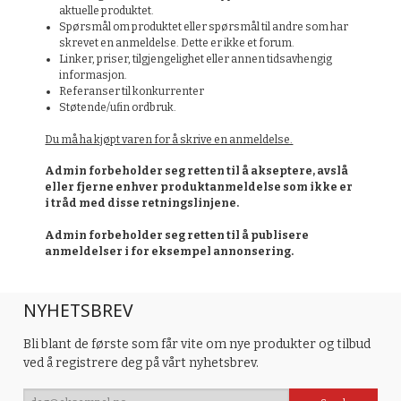
aktuelle produktet.
Spørsmål om produktet eller spørsmål til andre som har
skrevet en anmeldelse. Dette er ikke et forum.
Linker, priser, tilgjengelighet eller annen tidsavhengig
informasjon.
Referanser til konkurrenter
Støtende/ufin ordbruk.
Du må ha kjøpt varen for å skrive en anmeldelse.
Admin forbeholder seg retten til å akseptere, avslå
eller fjerne enhver produktanmeldelse som ikke er
i tråd med disse retningslinjene.
Admin forbeholder seg retten til å publisere
anmeldelser i for eksempel annonsering.
NYHETSBREV
Bli blant de første som får vite om nye produkter og tilbud
ved å registrere deg på vårt nyhetsbrev.